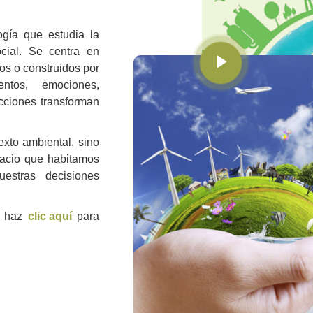
ogía que estudia la
ocial. Se centra en
s o construidos por
tos, emociones,
cciones transforman
xto ambiental, sino
pacio que habitamos
estras decisiones
, haz
clic aquí
para