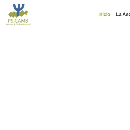
Inicio
La As
Aso