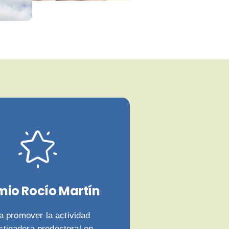
mio Rocío Martín
a promover la actividad
stigadora predoctoral en