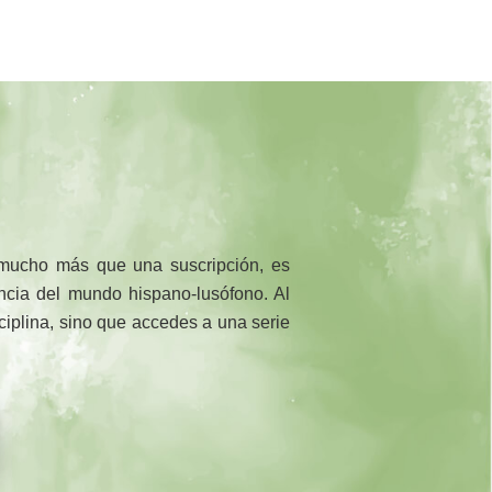
 mucho más que una suscripción, es
rencia del mundo hispano-lusófono. Al
sciplina, sino que accedes a una serie