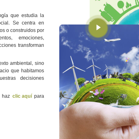
ogía que estudia la
ocial. Se centra en
s o construidos por
tos, emociones,
cciones transforman
xto ambiental, sino
pacio que habitamos
estras decisiones
, haz
clic aquí
para