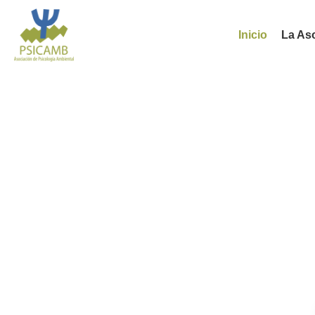
Inicio
La As
Aso