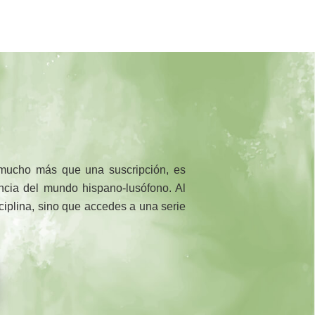
 mucho más que una suscripción, es
rencia del mundo hispano-lusófono. Al
sciplina, sino que accedes a una serie