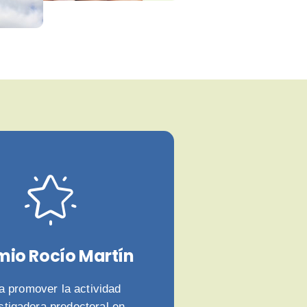
mio Rocío Martín
a promover la actividad
stigadora predoctoral en