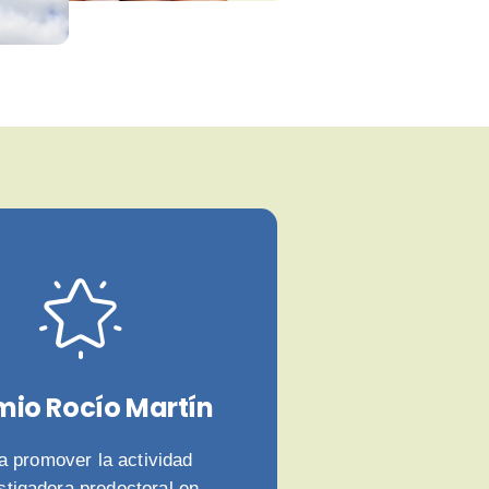
mio Rocío Martín
a promover la actividad
stigadora predoctoral en