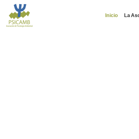
Inicio
La As
Aso