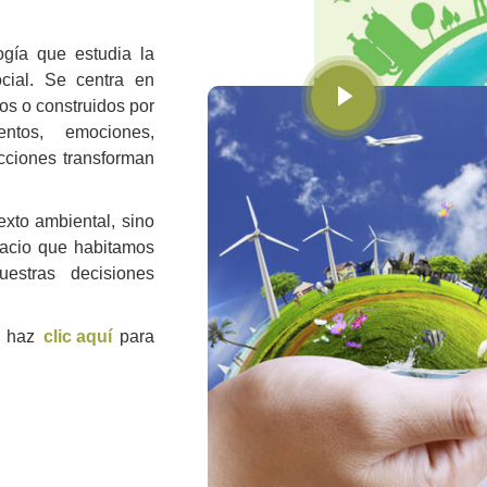
ogía que estudia la
ocial. Se centra en
s o construidos por
tos, emociones,
cciones transforman
xto ambiental, sino
pacio que habitamos
estras decisiones
, haz
clic aquí
para