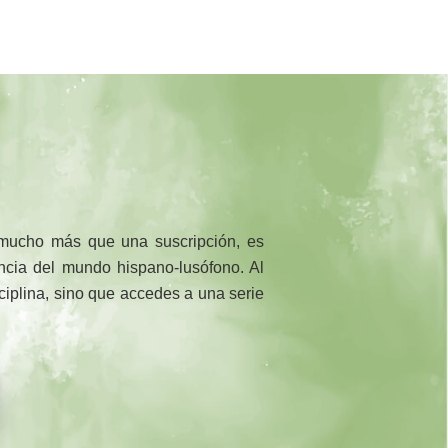
 mucho más que una suscripción, es
rencia del mundo hispano-lusófono. Al
sciplina, sino que accedes a una serie