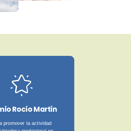
mio Rocío Martín
a promover la actividad
stigadora predoctoral en