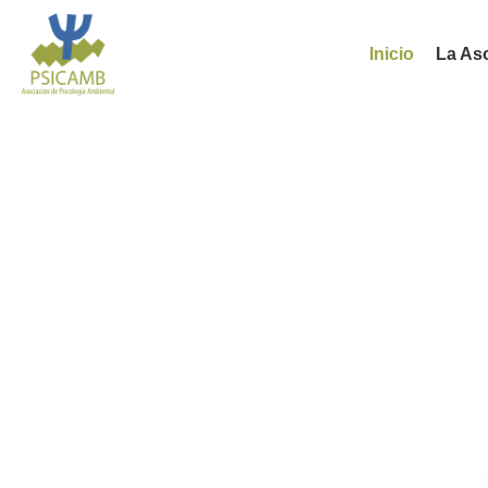
Inicio
La As
Aso