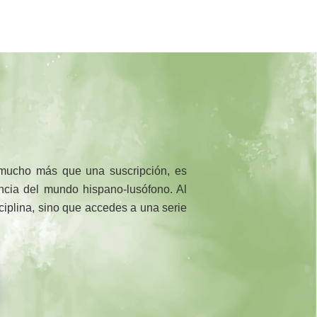
 mucho más que una suscripción, es
rencia del mundo hispano-lusófono. Al
sciplina, sino que accedes a una serie