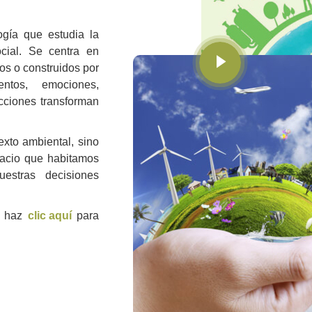
ogía que estudia la
ocial. Se centra en
s o construidos por
tos, emociones,
cciones transforman
xto ambiental, sino
pacio que habitamos
estras decisiones
, haz
clic aquí
para