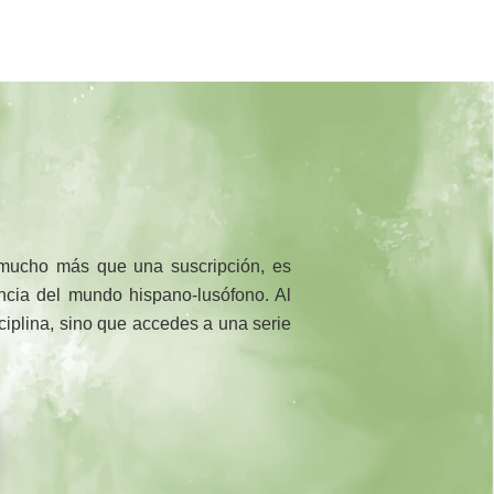
 mucho más que una suscripción, es
rencia del mundo hispano-lusófono. Al
sciplina, sino que accedes a una serie