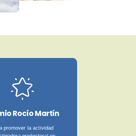
mio Rocío Martín
a promover la actividad
stigadora predoctoral en