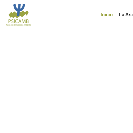
Inicio
La As
Aso