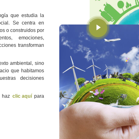
ogía que estudia la
ocial. Se centra en
s o construidos por
tos, emociones,
cciones transforman
xto ambiental, sino
pacio que habitamos
estras decisiones
, haz
clic aquí
para